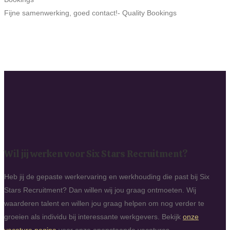
Fijne samenwerking, goed contact!
- Quality Bookings
Wil jij werken voor Six Stars Recruitment?
Heb jij de gepaste werkervaring en werkhouding die past bij Six
Stars Recruitment? Dan willen wij jou graag ontmoeten. Wij
waarderen talent en willen jou graag helpen om nog verder te
groeien als individu bij interessante werkgevers. Bekijk
onze