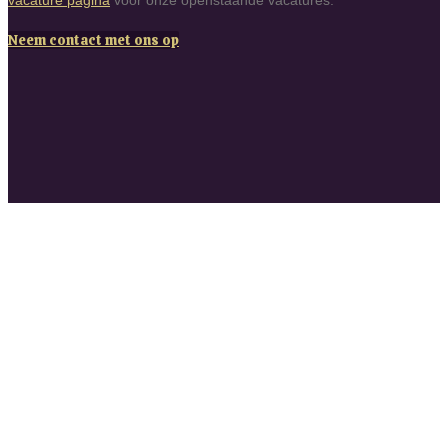
vacature pagina
voor onze openstaande vacatures.
Neem contact met ons op