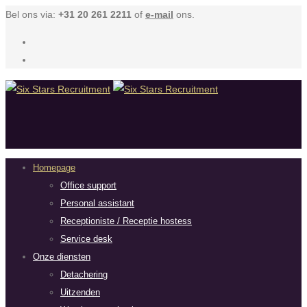
Bel ons via:
+31 20 261 2211
of
e-mail
ons.
Homepage
Office support
Personal assistant
Receptioniste / Receptie hostess
Service desk
Onze diensten
Detachering
Uitzenden