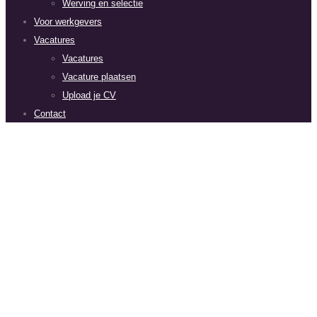
Werving en selectie
Voor werkgevers
Vacatures
Vacatures
Vacature plaatsen
Upload je CV
Contact