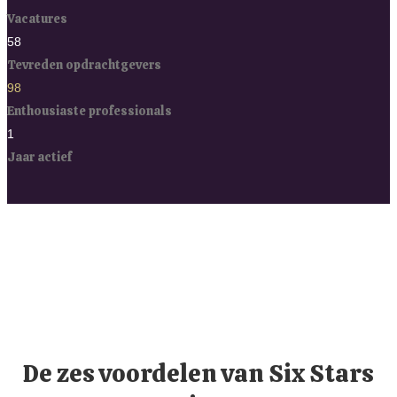
Vacatures
58
Tevreden opdrachtgevers
98
Enthousiaste professionals
1
Jaar actief
De zes voordelen van Six Stars